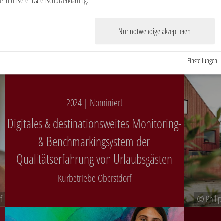
e in unserer Datenschutzerklärung.
Hameln Ma
Nur notwendige akzeptieren
© Hotel Luise/Ben Förtsch
Einstellungen
2024 | Nominiert
Digitales & destinationsweites Monitoring-
& Benchmarkingsystem der
Qualitätserfahrung von Urlaubsgästen
Kurbetriebe Oberstdorf
f
© Philip