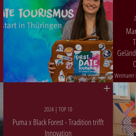
2
Mar
T
Geländ
Weimarer 
© Antonia Seider @ TTG
2024 | TOP 10
Puma x Black Forest - Tradition trifft
Innovation