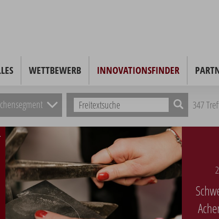
LES
WETTBEWERB
INNOVATIONSFINDER
PART
nchensegment
347 Tre
2
Schw
Ache