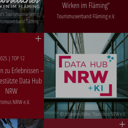
Wirken im Fläming“
o's Tourismusmarketing
Tourismusverband Fläming e.V.
rismusverband Fläming
025 | TOP 12
n zu Erlebnissen –
gestützte Data Hub
NRW
rismus NRW e.V.
© Johannes Höhn, Tourismus NRW e.V.