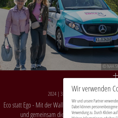
© NAH.S
Wir verwenden Co
2024 | 3. Preis
Wir und unsere Partner verwenden
Eco statt Ego - Mit der Wall of Change Wissen teilen
Dabei können personenbezogene Da
und gemeinsam die Welt verändern.
Verwendung zu. Durch Klicken auf 