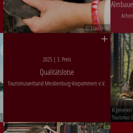
Almbauer
Achen
© Mark Frost
2025 | 3. Preis
Qualitätslotse
Tourismusverband Mecklenburg-Vorpommern e.V.
KI generier
V
Tourismus