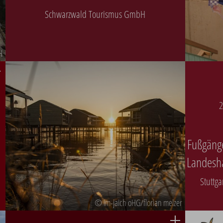
Schwarzwald Tourismus GmbH
H
2
Fußgänge
Landesha
Stuttg
© im-jaich oHG/florian melzer