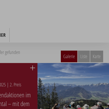
NER
ffer gefunden
Galerie
Liste
Karte
025 | 2. Preis
endaktionen im
ntal – mit dem