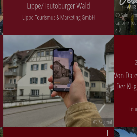
Lippe/Teutoburger Wald
© Saint Elm
Lippe Tourismus & Marketing GmbH
GmbH / Tou
z
e.V.
2
Von Date
Der KI-
Tou
© Zeigmal