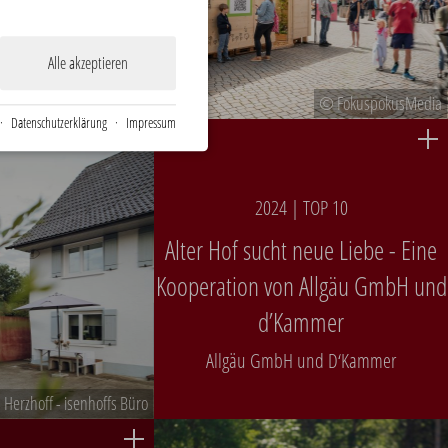
rketing und Tourismus
GmbH
Alle akzeptieren
© FokuspokusMedia
·
Datenschutzerklärung
·
Impressum
2024 | TOP 10
Alter Hof sucht neue Liebe - Eine
Kooperation von Allgäu GmbH und
d’Kammer
Allgäu GmbH und D‘Kammer
 Herzhoff - isenhoffs Büro