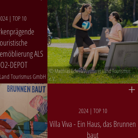
024 | TOP 10
kenprägende
ouristische
emöblierung ALS
CO2-DEPOT
© Matthias Eckert/Weimarer Land Tourismus
Land Tourismus GmbH
e.V.
2024 | TOP 10
Villa Viva - Ein Haus, das Brunnen
baut