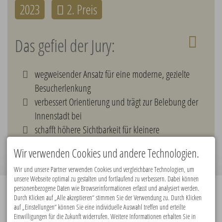
2023
2. Preis
Das gefiel der Jury:
wegweisender Ansatz für eine moderne, gezielte
Besucherlenkung
verbessert Orientierung und trägt zur Belebung der
Innenstadt bei
schafft höhere Sichtbarkeit für kleinere
Kulturanbieter
Wir verwenden Cookies und andere Technologien.
Wir und unsere Partner verwenden Cookies und vergleichbare Technologien, um
unsere Webseite optimal zu gestalten und fortlaufend zu verbessern. Dabei können
personenbezogene Daten wie Browserinformationen erfasst und analysiert werden.
Durch Klicken auf „Alle akzeptieren“ stimmen Sie der Verwendung zu. Durch Klicken
Premiumpartner:
auf „Einstellungen“ können Sie eine individuelle Auswahl treffen und erteilte
Einwilligungen für die Zukunft widerrufen. Weitere Informationen erhalten Sie in