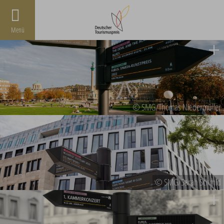
Menü
© SMG/Thomas Niedermüller
© SMG/Sarah Schmid