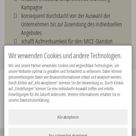
Kampagne
konsequent durchdacht von der Auswahl der
Unternehmen bis zur Zusendung des individuellen
Angebotes
schafft Aufmerksamkeit für den MICE-Standort
Lübeck
Wir verwenden Cookies und andere Technologien.
Wir und unsere Partner verwenden Cookies und vergleichbare Technologien, um
unsere Webseite optimal zu gestalten und fortlaufend zu verbessern. Dabei können
personenbezogene Daten wie Browserinformationen erfasst und analysiert werden.
Durch Klicken auf „Alle akzeptieren“ stimmen Sie der Verwendung zu. Durch Klicken
Premiumpartner:
auf „Einstellungen“ können Sie eine individuelle Auswahl treffen und erteilte
Einwilligungen für die Zukunft widerrufen. Weitere Informationen erhalten Sie in
unserer Datenschutzerklärung.
Alle akzeptieren
Nur notwendige akzeptieren