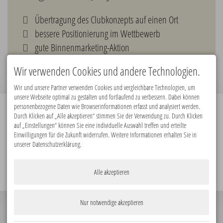
Übertragung des Clubkonzepts auf einen Ort
bessere Positionierung im Wettbewerb
gute Binnenmarketing-Aktion
Ansprache einer neuen Zielgruppe
Wir verwenden Cookies und andere Technologien.
Wir und unsere Partner verwenden Cookies und vergleichbare Technologien, um
unsere Webseite optimal zu gestalten und fortlaufend zu verbessern. Dabei können
personenbezogene Daten wie Browserinformationen erfasst und analysiert werden.
Durch Klicken auf „Alle akzeptieren“ stimmen Sie der Verwendung zu. Durch Klicken
Premiumpartner:
auf „Einstellungen“ können Sie eine individuelle Auswahl treffen und erteilte
Einwilligungen für die Zukunft widerrufen. Weitere Informationen erhalten Sie in
unserer Datenschutzerklärung.
Alle akzeptieren
Nur notwendige akzeptieren
© 2026