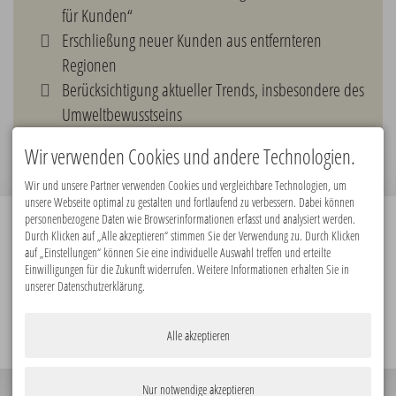
für Kunden“
Erschließung neuer Kunden aus entfernteren
Regionen
Berücksichtigung aktueller Trends, insbesondere des
Umweltbewusstseins
Instrument zur Auslastungssteuerung
Wir verwenden Cookies und andere Technologien.
Wir und unsere Partner verwenden Cookies und vergleichbare Technologien, um
unsere Webseite optimal zu gestalten und fortlaufend zu verbessern. Dabei können
personenbezogene Daten wie Browserinformationen erfasst und analysiert werden.
Durch Klicken auf „Alle akzeptieren“ stimmen Sie der Verwendung zu. Durch Klicken
Premiumpartner:
auf „Einstellungen“ können Sie eine individuelle Auswahl treffen und erteilte
Einwilligungen für die Zukunft widerrufen. Weitere Informationen erhalten Sie in
unserer Datenschutzerklärung.
Alle akzeptieren
Nur notwendige akzeptieren
© 2026