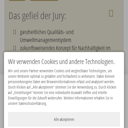
Das gefiel der Jury:
ganzheitliches Qualitäts- und
Umweltmanagementsystem
zukunftsweisendes Konzept für Nachhaltigkeit im
Kongresstourismus
Wir verwenden Cookies und andere Technologien.
Wir und unsere Partner verwenden Cookies und vergleichbare Technologien, um
unsere Webseite optimal zu gestalten und fortlaufend zu verbessern. Dabei können
personenbezogene Daten wie Browserinformationen erfasst und analysiert werden.
Durch Klicken auf „Alle akzeptieren“ stimmen Sie der Verwendung zu. Durch Klicken
Premiumpartner:
auf „Einstellungen“ können Sie eine individuelle Auswahl treffen und erteilte
Einwilligungen für die Zukunft widerrufen. Weitere Informationen erhalten Sie in
unserer Datenschutzerklärung.
Alle akzeptieren