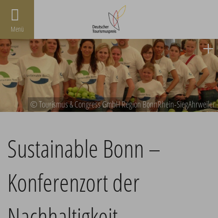
Menü
© Tourismus & Congress GmbH Region BonnRhein-SiegAhrweiler
Sustainable Bonn –
Konferenzort der
Nachhaltigkeit