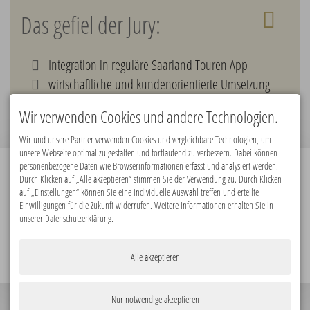
Das gefiel der Jury:
Integration in reguläre Saarland Touren App
wirtschaftliche und kundenorientierte Umsetzung
beispielhaftes Beschwerdemanagement
Wir verwenden Cookies und andere Technologien.
Wir und unsere Partner verwenden Cookies und vergleichbare Technologien, um
unsere Webseite optimal zu gestalten und fortlaufend zu verbessern. Dabei können
personenbezogene Daten wie Browserinformationen erfasst und analysiert werden.
Durch Klicken auf „Alle akzeptieren“ stimmen Sie der Verwendung zu. Durch Klicken
Premiumpartner:
auf „Einstellungen“ können Sie eine individuelle Auswahl treffen und erteilte
Einwilligungen für die Zukunft widerrufen. Weitere Informationen erhalten Sie in
unserer Datenschutzerklärung.
Alle akzeptieren
Nur notwendige akzeptieren
© 2026