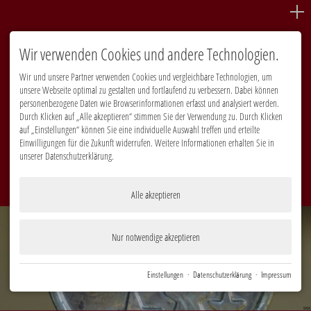
Wir verwenden Cookies und andere Technologien.
Die Preisträger 2020 stehen fest!
Wir und unsere Partner verwenden Cookies und vergleichbare Technologien, um
unsere Webseite optimal zu gestalten und fortlaufend zu verbessern. Dabei können
personenbezogene Daten wie Browserinformationen erfasst und analysiert werden.
Durch Klicken auf „Alle akzeptieren“ stimmen Sie der Verwendung zu. Durch Klicken
auf „Einstellungen“ können Sie eine individuelle Auswahl treffen und erteilte
Einwilligungen für die Zukunft widerrufen. Weitere Informationen erhalten Sie in
unserer Datenschutzerklärung.
Alle akzeptieren
Nur notwendige akzeptieren
Einstellungen
·
Datenschutzerklärung
·
Impressum