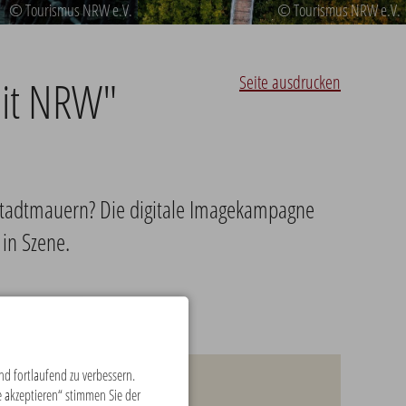
© Tourismus NRW e.V.
© Tourismus NRW e.V.
Seite ausdrucken
mit NRW"
 Stadtmauern? Die digitale Imagekampagne
in Szene.
d fortlaufend zu verbessern.
Publikumspreis
 akzeptieren“ stimmen Sie der