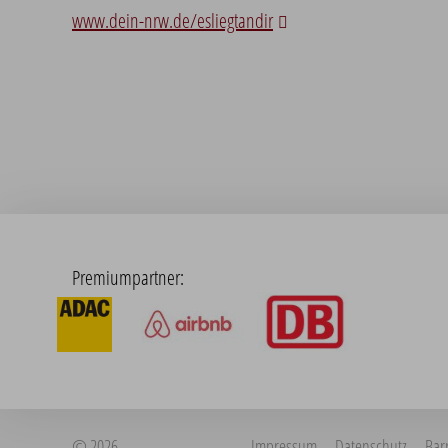
www.dein-nrw.de/esliegtandir
Premiumpartner:
© 2026
Impressum
Datenschutz
Barr