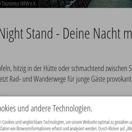
 Tourismus NRW e.V.
ight Stand - Deine Nacht 
feln, hitzig in der Hütte oder schmachtend zwischen
tzt Rad- und Wanderwege für junge Gäste provokant 
okies und andere Technologien.
he und kurzen Videos werben zwölf Regionen mit
 Die Kommunikation findet digital, vor allem auf
 Cookies und vergleichbare Technologien, um unsere Webseite optimal zu gestalten un
2019
 lediglich subtil mit. Als wiederkehrender Blickfang
ten wie Browserinformationen erfasst und analysiert werden. Durch Klicken auf „Alle