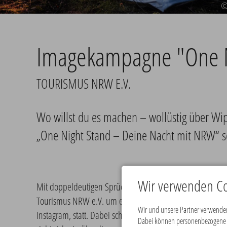
©
Imagekampagne "One N
TOURISMUS NRW E.V.
Wo willst du es machen – wollüstig über Wip
„One Night Stand – Deine Nacht mit NRW“ se
Wir verwenden Co
Mit doppeldeutigen Sprüchen, einer modernen Bildsprac
Tourismus NRW e.V. um eine junge, fotoaffine Zielgruppe.
Wir und unsere Partner verwenden
Instagram, statt. Dabei schwingt das Thema Aktivtourismus
Dabei können personenbezogene Da