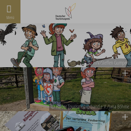
Menü
© HTV/Steffen Gumpert
© Harzer Tourismusverband e.V./Jana Böhme