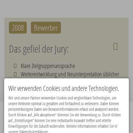
2008
Bewerber
Das gefiel der Jury:
Klare Zielgruppenansprache
Weiterentwicklung und Neuinterpretation üblicher
Männertouren
Wir verwenden Cookies und andere Technologien.
Wir und unsere Partner verwenden Cookies und vergleichbare Technologien, um
unsere Webseite optimal zu gestalten und fortlaufend zu verbessern. Dabei können
personenbezogene Daten wie Browserinformationen erfasst und analysiert werden.
Durch Klicken auf „Alle akzeptieren“ stimmen Sie der Verwendung zu. Durch Klicken
Premiumpartner:
auf „Einstellungen“ können Sie eine individuelle Auswahl treffen und erteilte
Einwilligungen für die Zukunft widerrufen. Weitere Informationen erhalten Sie in
unserer Datenschutzerklärung.