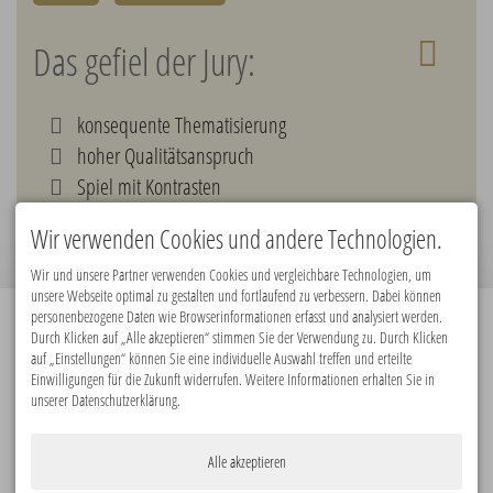
Das gefiel der Jury:
konsequente Thematisierung
hoher Qualitätsanspruch
Spiel mit Kontrasten
authentische Inszenierung
Wir verwenden Cookies und andere Technologien.
Wir und unsere Partner verwenden Cookies und vergleichbare Technologien, um
unsere Webseite optimal zu gestalten und fortlaufend zu verbessern. Dabei können
personenbezogene Daten wie Browserinformationen erfasst und analysiert werden.
Durch Klicken auf „Alle akzeptieren“ stimmen Sie der Verwendung zu. Durch Klicken
Premiumpartner:
auf „Einstellungen“ können Sie eine individuelle Auswahl treffen und erteilte
Einwilligungen für die Zukunft widerrufen. Weitere Informationen erhalten Sie in
unserer Datenschutzerklärung.
Alle akzeptieren