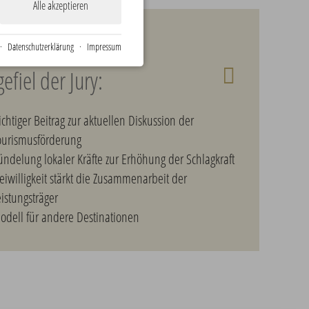
Alle akzeptieren
Bewerber
·
Datenschutzerklärung
·
Impressum
efiel der Jury:
chtiger Beitrag zur aktuellen Diskussion der
ourismusförderung
ündelung lokaler Kräfte zur Erhöhung der Schlagkraft
eiwilligkeit stärkt die Zusammenarbeit der
istungsträger
odell für andere Destinationen