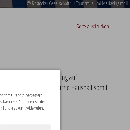
© Rostocker Gesellschaft für Tourismus und Marketing mbH
Seite ausdrucken
riebe am Tourismusmarketing auf
 getätigt und der öffentliche Haushalt somit
d fortlaufend zu verbessern.
 akzeptieren“ stimmen Sie der
en für die Zukunft widerrufen.