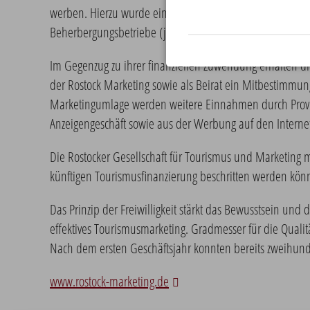
werben. Hierzu wurde ein Finanzierungskonzept entwickelt
Beherbergungsbetriebe (je nach Bettenzahl) und andere to
Im Gegenzug zu ihrer finanziellen Zuwendung erhalten die 
der Rostock Marketing sowie als Beirat ein Mitbestimmung
Marketingumlage werden weitere Einnahmen durch Prov
Anzeigengeschäft sowie aus der Werbung auf den Internets
Die Rostocker Gesellschaft für Tourismus und Marketing m
künftigen Tourismusfinanzierung beschritten werden kön
Das Prinzip der Freiwilligkeit stärkt das Bewusstsein und d
effektives Tourismusmarketing. Gradmesser für die Qualitä
Nach dem ersten Geschäftsjahr konnten bereits zweihun
www.rostock-marketing.de