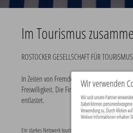
Im Tourismus zusamm
ROSTOCKER GESELLSCHAFT FÜR TOURISMU
In Zeiten von Fremdenverkehrsabgabe und Bet
Wir verwenden Co
Freiwilligkeit. Die Finanzierung sämtlicher 
Wir und unsere Partner verwenden
entlastet.
Dabei können personenbezogene Da
Verwendung zu. Durch Klicken auf 
Weitere Informationen erhalten Si
Ein starkes Netzwerk touristischer Akteure soll in Zuku