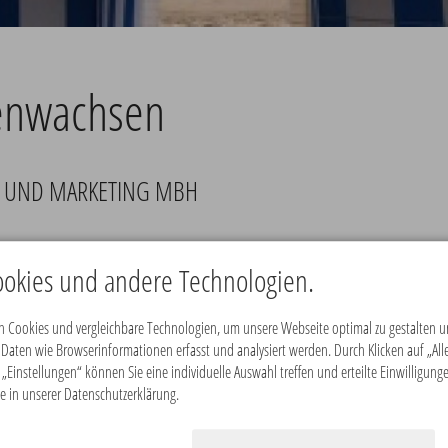
enwachsen
S UND MARKETING MBH
tensteuer setzt Rostock bei der Beteiligung der Bet
okies und andere Technologien.
Marketingmaßnahmen wird hier durch die Branche selbst
 Cookies und vergleichbare Technologien, um unsere Webseite optimal zu gestalten un
ten wie Browserinformationen erfasst und analysiert werden. Durch Klicken auf „Alle
„Einstellungen“ können Sie eine individuelle Auswahl treffen und erteilte Einwilligung
e in unserer Datenschutzerklärung.
nft gemeinsam für die Region Rostock/Warnemünde