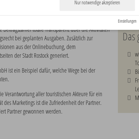
Nur notwendige akzeptieren
, das auf einer freiwilligen Marketingumlage für
2011
uristische Leistungsträger (je nach Umsatz) beruht.
Einstellungen
Beitragszahler totale Transparenz über die Aktivitäten
Das g
srecht bei geplanten Ausgaben. Zusätzlich zur
isionen aus der Onlinebuchung, dem
wi
eiten der Stadt Rostock generiert.
T
bH ist ein Beispiel dafür, welche Wege bei der
B
nten.
Fr
Le
ie Verantwortung aller touristischen Akteure für ein
M
t des Marketings ist die Zufriedenheit der Partner.
dert Partner gewonnen werden.