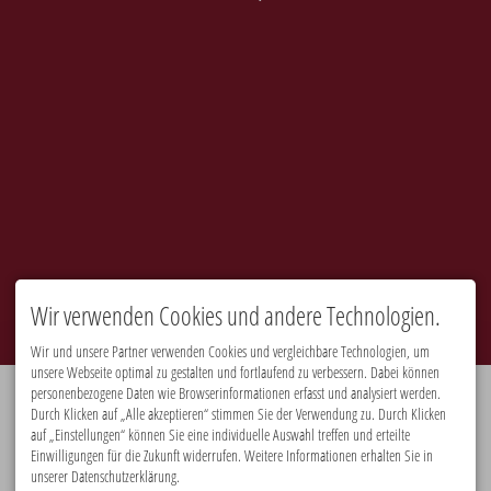
Wir verwenden Cookies und andere Technologien.
Wir und unsere Partner verwenden Cookies und vergleichbare Technologien, um
unsere Webseite optimal zu gestalten und fortlaufend zu verbessern. Dabei können
personenbezogene Daten wie Browserinformationen erfasst und analysiert werden.
Durch Klicken auf „Alle akzeptieren“ stimmen Sie der Verwendung zu. Durch Klicken
Premiumpartner:
auf „Einstellungen“ können Sie eine individuelle Auswahl treffen und erteilte
Einwilligungen für die Zukunft widerrufen. Weitere Informationen erhalten Sie in
unserer Datenschutzerklärung.