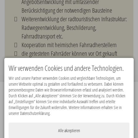
Angebotsentwicklung mit umfassender
Berücksichtigung der notwendigen Bausteine
Weiterentwicklung der radtouristischen Infrastruktur:
Radwegeentwicklung, Beschilderung,
Fahrradtransport etc.
Kooperation mit heimischen Fahrradherstellern
die getesteten Fahrräder können vor Ort gekauft
werden
Wir verwenden Cookies und andere Technologien.
Wir und unsere Partner verwenden Cookies und vergleichbare Technologien, um
unsere Webseite optimal zu gestalten und fortlaufend zu verbessern. Dabei können
personenbezogene Daten wie Browserinformationen erfasst und analysiert werden.
Durch Klicken auf „Alle akzeptieren“ stimmen Sie der Verwendung zu. Durch Klicken
Premiumpartner:
auf „Einstellungen“ können Sie eine individuelle Auswahl treffen und erteilte
Einwilligungen für die Zukunft widerrufen. Weitere Informationen erhalten Sie in
unserer Datenschutzerklärung.
Alle akzeptieren