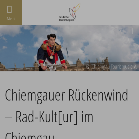
Menü
© Chiemgau Tourismus e.V.
Chiemgauer Rückenwind
– Rad-Kult[ur] im
Chiemgau