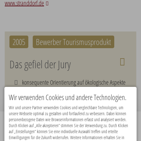
www.stranddorf.de
2005
Bewerber Tourismusprodukt
Das gefiel der Jury
konsequente Orientierung auf ökologische Aspekte
bei Bau und Betrieb
Wir verwenden Cookies und andere Technologien.
Wir und unsere Partner verwenden Cookies und vergleichbare Technologien, um
unsere Webseite optimal zu gestalten und fortlaufend zu verbessern. Dabei können
personenbezogene Daten wie Browserinformationen erfasst und analysiert werden.
Durch Klicken auf „Alle akzeptieren“ stimmen Sie der Verwendung zu. Durch Klicken
Premiumpartner:
auf „Einstellungen“ können Sie eine individuelle Auswahl treffen und erteilte
Einwilligungen für die Zukunft widerrufen. Weitere Informationen erhalten Sie in