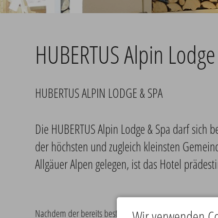
HUBERTUS Alpin Lodge
HUBERTUS ALPIN LODGE & SPA
Die HUBERTUS Alpin Lodge & Spa darf sich be
der höchsten und zugleich kleinsten Gemei
Allgäuer Alpen gelegen, ist das Hotel prädest
Wir verwenden Co
Nachdem der bereits bestehende Hotelkomplex im verga