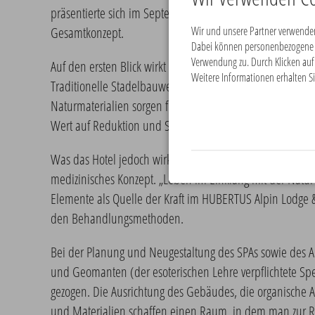
präsentierte sich im September 2010 mit dem neuen HUBE
Gesamtkonzept.
Wir und unsere Partner verwenden
Dabei können personenbezogene Da
Verwendung zu. Durch Klicken auf 
Auf den ersten Blick wirkt das Vier-Sterne-Hotel bereits w
Weitere Informationen erhalten Si
Traditionelle Stadelbauweise trifft auf moderne Architek
Naturmaterialien sorgen für ein ausgewogenes Ambiente.
Wert auf Reduktion und Schlichtheit legen, fühlen sich hi
Was das Hotel jedoch wirklich auszeichnet und abhebt von 
medizinisches Konzept. „Leben im Einklang mit der Natur“
Elemente als Quelle der Kraft im HUBERTUS Alpin Lodge &
den Behandlungsmethoden.
Bei der Planung und Neugestaltung des SPAs sowie des 
und Geomanten (der esoterischen Lehre verpflichtete Sp
gezogen. Die Ausrichtung des Gebäudes, die organische A
und Materialien schaffen einen Raum, in dem man zur 