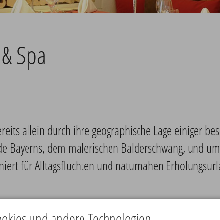
 & Spa
reits allein durch ihre geographische Lage einiger be
nde Bayerns, dem malerischen Balderschwang, und u
iniert für Alltagsfluchten und naturnahen Erholungsurl
okies und andere Technologien.
ngenen Jahr umgebaut und renoviert worden war,