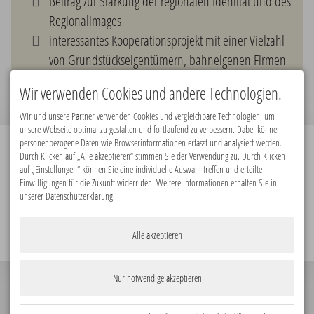
Beitrag zur Stärkung der regionalen Identität und des
Regionalimages
interessantes Kooperationsprojekt mit einer Vielzahl
von Grundstückseigentümern, bahneigenen Firmen
und den Schweizer Bahnwanderwegen
Wir verwenden Cookies und andere Technologien.
Wir und unsere Partner verwenden Cookies und vergleichbare Technologien, um
unsere Webseite optimal zu gestalten und fortlaufend zu verbessern. Dabei können
personenbezogene Daten wie Browserinformationen erfasst und analysiert werden.
Durch Klicken auf „Alle akzeptieren“ stimmen Sie der Verwendung zu. Durch Klicken
Premiumpartner:
auf „Einstellungen“ können Sie eine individuelle Auswahl treffen und erteilte
Einwilligungen für die Zukunft widerrufen. Weitere Informationen erhalten Sie in
unserer Datenschutzerklärung.
Alle akzeptieren
Nur notwendige akzeptieren
© 2026