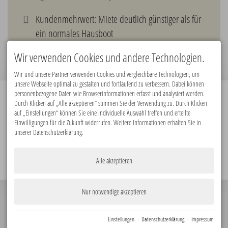
Kundenmehrwert: Miete deutlich günstiger als für
ein normales Hausboot
hohe Sicherheits- und Qualitätsorientierung
Wir verwenden Cookies und andere Technologien.
Wir und unsere Partner verwenden Cookies und vergleichbare Technologien, um
unsere Webseite optimal zu gestalten und fortlaufend zu verbessern. Dabei können
personenbezogene Daten wie Browserinformationen erfasst und analysiert werden.
Durch Klicken auf „Alle akzeptieren“ stimmen Sie der Verwendung zu. Durch Klicken
Premiumpartner:
auf „Einstellungen“ können Sie eine individuelle Auswahl treffen und erteilte
Einwilligungen für die Zukunft widerrufen. Weitere Informationen erhalten Sie in
unserer Datenschutzerklärung.
Alle akzeptieren
Nur notwendige akzeptieren
© 2026
Impressum
Datenschutz
Barrierefreiheit
KONTAKT
Einstellungen
·
Datenschutzerklärung
·
Impressum