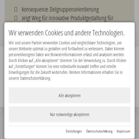
konsequenze Zielgruppenorientierung
zeigt Weg für innovative Produktgestaltung für
Gesundheitsanbieter
Wir verwenden Cookies und andere Technologien.
Wir und unsere Partner verwenden Cookies und vergleichbare Technologien, um
unsere Webseite optimal zu gestalten und fortlaufend zu verbessern. Dabei können
personenbezogene Daten wie Browserinformationen erfasst und analysiert werden.
Durch Klicken auf „Alle akzeptieren“ stimmen Sie der Verwendung zu. Durch Klicken
Premiumpartner:
auf „Einstellungen“ können Sie eine individuelle Auswahl treffen und erteilte
Einwilligungen für die Zukunft widerrufen. Weitere Informationen erhalten Sie in
unserer Datenschutzerklärung.
Alle akzeptieren
Nur notwendige akzeptieren
© 2026
Impressum
Datenschutz
Barrierefreiheit
KONTAKT
Einstellungen
·
Datenschutzerklärung
·
Impressum