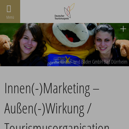
Menü
© Kur- und Bäder GmbH Bad Dürrheim
Innen(-)Marketing –
Außen(-)Wirkung /
Tourismusorganisation