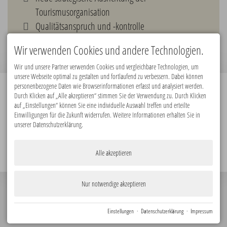
Tourismusorganisation
Qualitätsanspruch und -kontrolle
vorbildhaftes Binnenmarketing
Wir verwenden Cookies und andere Technologien.
Wir und unsere Partner verwenden Cookies und vergleichbare Technologien, um
unsere Webseite optimal zu gestalten und fortlaufend zu verbessern. Dabei können
personenbezogene Daten wie Browserinformationen erfasst und analysiert werden.
Durch Klicken auf „Alle akzeptieren“ stimmen Sie der Verwendung zu. Durch Klicken
Premiumpartner:
auf „Einstellungen“ können Sie eine individuelle Auswahl treffen und erteilte
Einwilligungen für die Zukunft widerrufen. Weitere Informationen erhalten Sie in
unserer Datenschutzerklärung.
Alle akzeptieren
Nur notwendige akzeptieren
© 2026
Impressum
Datenschutz
Barrierefreiheit
KONTAKT
Einstellungen
·
Datenschutzerklärung
·
Impressum