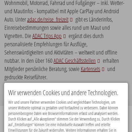
Wohnmobil, Motorrad, Fahrrad und Fußgänger – inkl. Wetter-
und Mautinfos - kompatibel mit Apple CarPlay und Android
Auto. Unter
adac.de/reise_freizeit
gibt es Länderinfos,
Einreisebestimmungen sowie alles rund um Maut und
Vignetten. Die
ADAC Trips App
ergänzt dies durch
personalisierte Empfehlungen für Ausflüge,
Sehenswürdigkeiten und Aktivitäten – weltweit und offline
nutzbar. In den über 160
ADAC Geschäftsstellen
erhalten
Mitglieder persönliche Beratung, sowie
Kartensets
und
gedruckte Reiseführer.
www.adac.de
Wir verwenden Cookies und andere Technologien.
Wir und unsere Partner verwenden Cookies und vergleichbare Technologien, um
unsere Webseite optimal zu gestalten und fortlaufend zu verbessern. Dabei können
personenbezogene Daten wie Browserinformationen erfasst und analysiert werden.
Durch Klicken auf „Alle akzeptieren“ stimmen Sie der Verwendung zu. Durch Klicken
Premiumpartner:
auf „Einstellungen“ können Sie eine individuelle Auswahl treffen und erteilte
Einwilligungen für die Zukunft widerrufen. Weitere Informationen erhalten Sie in