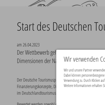
Start des Deutschen T
am 26.04.2023
Der Wettbewerb geht in diesem Jahr mit zwei
Wir verwenden Co
Dimensionen der Nachhaltigkeit aus. Zum and
Wir und unsere Partner verwenden
Dabei können personenbezogene Da
Der Deutsche Tourismuspreis geht in die nächste Runde: 
Verwendung zu. Durch Klicken auf 
Weitere Informationen erhalten Si
Finanzierungskonzepte, Digitalisierungsprojekte, Market
im Deutschlandtourismus sorgen.
Bewertet werden sowohl die
Kriterien
Soziale Nachhaltigke