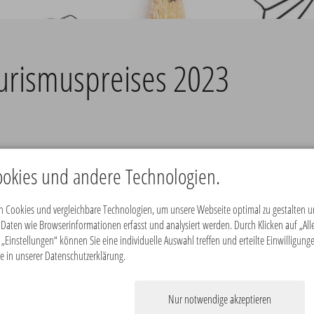
ourismuspreises 2023
 Neuerungen an den Start: Zum einen richten sich die
okies und andere Technologien.
eren wird der Auswahlprozess durch einen Online-Pitc
 Cookies und vergleichbare Technologien, um unsere Webseite optimal zu gestalten un
ten wie Browserinformationen erfasst und analysiert werden. Durch Klicken auf „Alle
Gesucht werden innovative, kreative und professionell umgesetzte E
„Einstellungen“ können Sie eine individuelle Auswahl treffen und erteilte Einwilligung
e in unserer Datenschutzerklärung.
ingkampagnen, Mobilitätsangebote, Veranstaltungen oder andere zukun
Nur notwendige akzeptieren
it & Qualität, Ökonomische Nachhaltigkeit & wirtschaftliche Effekte a