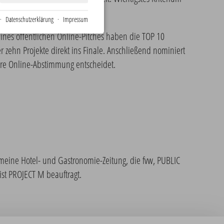
·
Datenschutzerklärung
·
Impressum
nes öffentlichen Online-Pitches haben die TOP 10
zehn Projekte direkt ins Finale. Anschließend nominiert
ere Online-Abstimmung entscheidet.
eine Hotel- und Gastronomie-Zeitung, die fvw, PUBLIC
st PROJECT M beauftragt.