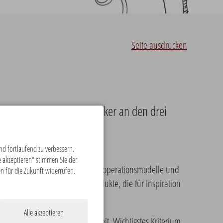
Seite ausdrucken
 Bewertungskriterien stärker an den drei
h interaktiver.
d fortlaufend zu verbessern.
 akzeptieren“ stimmen Sie der
rlebnis- und Serviceangebote, Kooperationsmodelle und
en für die Zukunft widerrufen.
ftsweisende Projekte und Produkte, die für Inspiration
Alle akzeptieren
ls auch Ökologische Nachhaltigkeit. Wichtigstes Kriterium