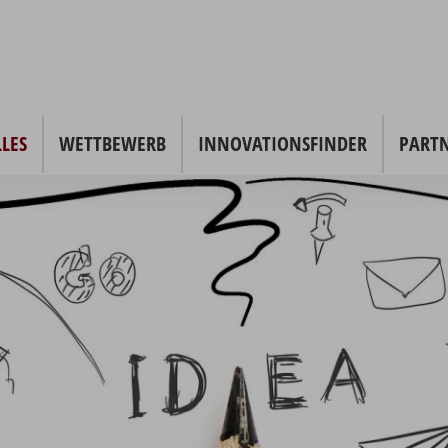
LES
WETTBEWERB
INNOVATIONSFINDER
PART