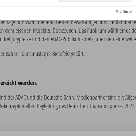
Einstellungen
beiträge und wählt die zehn besten Bewerbungen aus. Im Rahmen ei
on dem eigenen Projekt zu überzeugen. Das Publikum wählt eines der 
um drei Jurypreise und den ADAC-Publikumspreis, über den eine weit
utschen Tourismustag in Bielefeld gekürt.
ereicht werden.
ind der ADAC und die Deutsche Bahn. Medienpartner sind die Allgem
-konzeptionellen Begleitung des Deutschen Tourismuspreises 2023 i