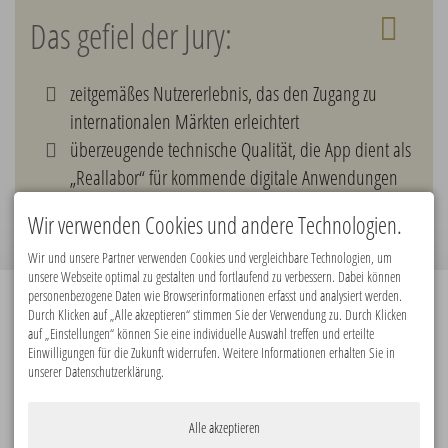
Das gefiel der Jury:
zeitgemäßes Nutzererlebnis, das den Zugang zu
internationalen Märkten erleichtert
überzeugende technische Qualität, die App dient als
„Reallabor“ für kommende digitale Anwendungen
konsequente Berücksichtigung von Barrierefreiheit
Wir verwenden Cookies und andere Technologien.
Wir und unsere Partner verwenden Cookies und vergleichbare Technologien, um
unsere Webseite optimal zu gestalten und fortlaufend zu verbessern. Dabei können
personenbezogene Daten wie Browserinformationen erfasst und analysiert werden.
Durch Klicken auf „Alle akzeptieren“ stimmen Sie der Verwendung zu. Durch Klicken
Premiumpartner:
auf „Einstellungen“ können Sie eine individuelle Auswahl treffen und erteilte
Einwilligungen für die Zukunft widerrufen. Weitere Informationen erhalten Sie in
unserer Datenschutzerklärung.
Alle akzeptieren