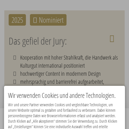
2025
Nominiert
Das gefiel der Jury:
Kooperation mit hoher Strahlkraft, die Handwerk als
Kulturgut international positioniert
hochwertiger Content in modernem Design
mehrsprachig und barrierefrei aufgearbeitet,
kostenfrei zugänglich
Wir verwenden Cookies und andere Technologien.
Wir und unsere Partner verwenden Cookies und vergleichbare Technologien, um
unsere Webseite optimal zu gestalten und fortlaufend zu verbessern. Dabei können
personenbezogene Daten wie Browserinformationen erfasst und analysiert werden.
Durch Klicken auf „Alle akzeptieren“ stimmen Sie der Verwendung zu. Durch Klicken
Premiumpartner:
auf „Einstellungen“ können Sie eine individuelle Auswahl treffen und erteilte