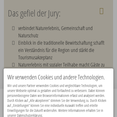
Das gefiel der Jury:
verbindet Naturerlebnis, Gemeinschaft und
Naturschutz
Einblick in die traditionelle Bewirtschaftung schafft
ein Verständnis für die Region und stärkt die
Tourismusakzeptanz
Naturerlebnis mit sozialer Teilhabe macht Gäste zu
Markenbotschafterinnen und -botschaftern
Wir verwenden Cookies und andere Technologien.
Wir und unsere Partner verwenden Cookies und vergleichbare Technologien, um
unsere Webseite optimal zu gestalten und fortlaufend zu verbessern. Dabei können
personenbezogene Daten wie Browserinformationen erfasst und analysiert werden.
Durch Klicken auf „Alle akzeptieren“ stimmen Sie der Verwendung zu. Durch Klicken
Premiumpartner:
auf „Einstellungen“ können Sie eine individuelle Auswahl treffen und erteilte
Einwilligungen für die Zukunft widerrufen. Weitere Informationen erhalten Sie in
unserer Datenschutzerklärung.