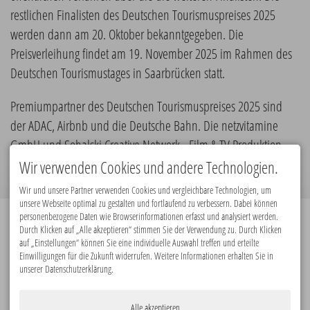
restlichen Finalisten des Deutschen Tourismuspreises 2025
werden dann am 20. Oktober bekanntgegeben. Die
Preisverleihung findet am 19. November 2025 im Rahmen des
Deutschen Tourismustages in Saarbrücken statt.
Premiumpartner des Deutschen Tourismuspreises 2025 sind
der ADAC, Airbnb und die Deutsche Bahn. Die netzvitamine
GmbH und Sohalski Creative Network - Film & TV Produktion ​
unterstützen den Deutschen Tourismuspreis 2025 als Partner.
Wir verwenden Cookies und andere Technologien.
Wir und unsere Partner verwenden Cookies und vergleichbare Technologien, um
unsere Webseite optimal zu gestalten und fortlaufend zu verbessern. Dabei können
personenbezogene Daten wie Browserinformationen erfasst und analysiert werden.
Durch Klicken auf „Alle akzeptieren“ stimmen Sie der Verwendung zu. Durch Klicken
Premiumpartner:
auf „Einstellungen“ können Sie eine individuelle Auswahl treffen und erteilte
Einwilligungen für die Zukunft widerrufen. Weitere Informationen erhalten Sie in
unserer Datenschutzerklärung.
Alle akzeptieren